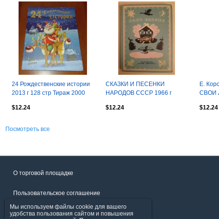
24 Рождественские истории
СКАЗКИ И ПЕСЕНКИ
Е. Ко
2013 г 128 стр Тираж 2000
НАРОДОВ СССР 1966 г
СВОИ
экз
Книга вторая 192 стр
2013 г
$12.24
$12.24
$12.24
Рисунки И. Кузнецова
экз
Посмотреть все
О торговой площадке
Пользовательское соглашение
Мы используем файлы cookie для вашего
Политика конфиденциальности
удобства пользования сайтом и повышения