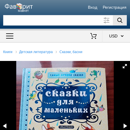
Вход
Регистрация
Искать также в описании
Цена от
до
$
Книги
Детская литература
Сказки, басни
Продавец