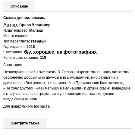
Описание
Сказки для маленьких.
Автор:
О
рлов Владимир
Издательство:
Малыш
Место издания:
Тип переплёта:
твердый
Год издания:
2018
б/у, хорошее, на фотографиях
Состояние:
Количество страниц:
118
Аннотация:
Незаслуженно забытые сказки В. Орлова откроют маленькому читателю
бесконечно добрый мир дружбы и взаимовыручки, мир открытий и
удивления. «Все вместе, все на месте!», «Приключения Каштанчика»,
«Не хочу другого!» «Как малышу маму нашли» и другие сказки, вошедшие
в книгу, написаны остроумным и увлекающим поэтом, виртуозно
владеющим языком.
Для дошкольного возраста.
Смотрите также