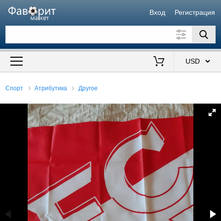
Вход
Регистрация
Искать также в описании
Цена от
до
$
Спорт
Атрибутика
Другое
Продавец