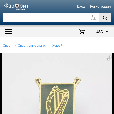
Вход
Регистрация
Искать также в описании
Цена от
до
$
Спорт
Спортивные значки
Хоккей
Продавец