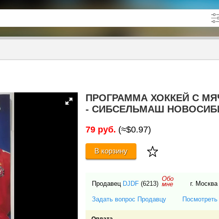
кже в описании
до
ПРОГРАММА ХОККЕЙ С МЯ
- СИБСЕЛЬМАШ НОВОСИБ
79 руб.
(≈$0.97)
В корзину
Обо
Продавец
DJDF
(6213)
г. Москв
мне
Задать вопрос Продавцу
Посмотреть