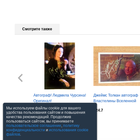
Смотрите также
Автограф! Людмила Чурсина!
Джеймс Толкан автограф
Оригинал!
Властелины Вселенной
Мы используем файлы cookie для вашего
$6.17
$24.7
удобства пользования сайтом и повышения
качества рекомендаций. Продолжив
пользоваться сайтом, вы принимаете
Посмотреть все
пользовательское соглашение
,
политику
конфиденциальности
и
использования cookie
файлов
.