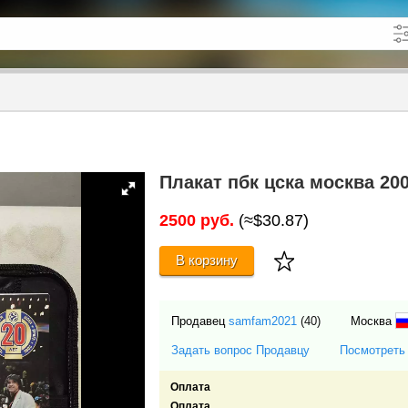
кже в описании
до
Плакат пбк цска москва 20
2500 руб.
(≈$30.87)
В корзину
Продавец
samfam2021
(40)
Москва
Задать вопрос Продавцу
Посмотреть
Оплата
Оплата