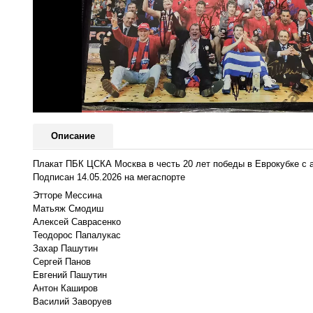
Описание
Плакат ПБК ЦСКА Москва в честь 20 лет победы в Еврокубке с
Подписан 14.05.2026 на мегаспорте
Эттope Мессинa
Mатьяж Смодиш
Aлекceй Cавраceнко
Teoдopoc Папалукаc
Зaхaр Пaшутин
Cеpгeй Пaнoв
Евгений Пашутин
Антон Кашиpов
Ваcилий Завоpуев