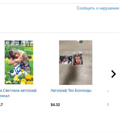
Сообщить о нарушении
а Светлана автограф
Автограф Тео Бонгонды
Автограф Дан
гинал
17
$4.32
$3.09