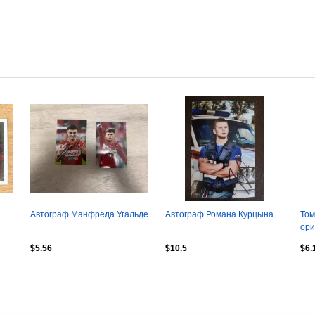
Автограф Манфреда Угальде
Автограф Романа Курцына
Том
ори
$5.56
$10.5
$6.