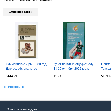
Продавец отправляет в другие страны
Смотрите также
Олимпийские игры. 1980 год,
Кубок по пляжному футболу
Олимпи
Дзю-до, официальное
13-16 октября 2022 года.
Трасса
издание оргкомитета
(Москва)
издани
$144.29
$1.23
$109.6
англий
Посмотреть все
О торговой площадке