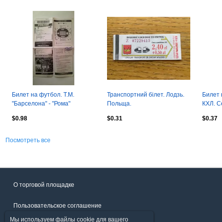
Билет на футбол. Т.М.
Транспортний білет. Лодзь.
Билет 
"Барселона" - "Рома"
Польща.
КХЛ. С
05.08.2015г.
"Атлант
$0.98
$0.31
$0.37
29.12.
Посмотреть все
О торговой площадке
Пользовательское соглашение
Мы используем файлы cookie для вашего