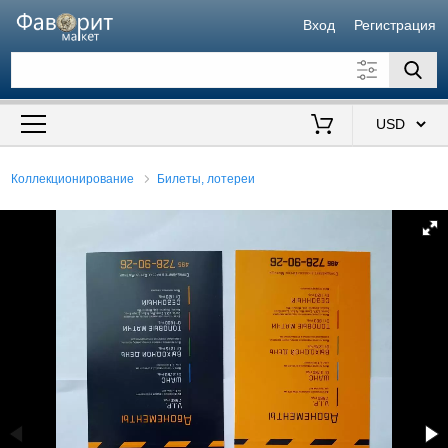
Вход
Регистрация
Искать также в описании
Цена от
до
$
Коллекционирование
Билеты, лотереи
Продавец