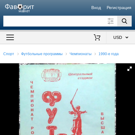
Вход
Регистрация
Искать также в описании
Цена от
до
$
Спорт
Футбольные программы
Чемпионаты
1990-е года
Продавец