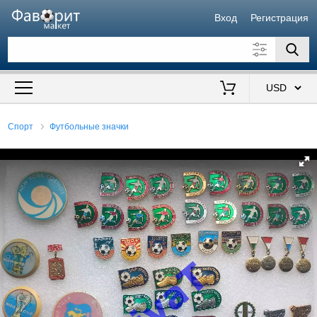
Вход
Регистрация
Искать также в описании
Цена от
до
$
Спорт
Футбольные значки
Продавец