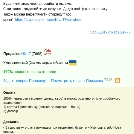
Будь-який знак можна придбати окремо.
Є питання - задавайте до покупки. Додаткові фото по запиту.
Також можна переглянути сторінку "Про
мене":
https://favoritmarket.com/NivaT&sp=about
Сообщить о нарушении
Обо
Продавец
NivaT
(7668)
мне
Хмельницький (Хмельницька область)
100%
положительных отзывов
7045
Задать вопрос Продавцу
Посмотреть товары Продавца
Оплата
100% передплата (гривня, долар, євро) в межах розумного після зробленого
замовлення:
1) картка Приватбанку (комісія за переказ – Ваша)
2) договір
Доставка
- За доставку оплата покупцем при отриманні, будь-то – Укрпошта, або Нова
пошта.