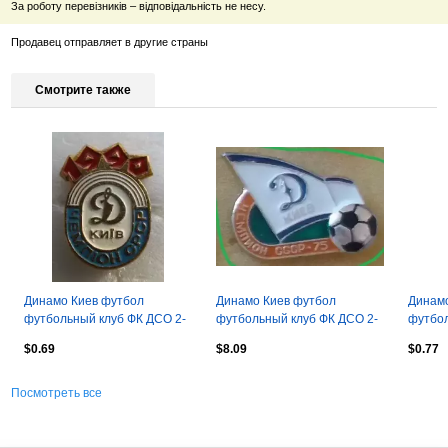
За роботу перевізників – відповідальність не несу.
Продавец отправляет в другие страны
Смотрите также
Динамо Киев футбол
Динамо Киев футбол
Динамо
футбольный клуб ФК ДСО 2-
футбольный клуб ФК ДСО 2-
футбол
9-4
8-4
9-7
$0.69
$8.09
$0.77
Посмотреть все