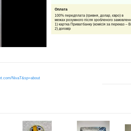
Оплата
100% передплата (гривня, долар, євро) в
межах розумного після зробленого замовлен
1) картка Приватбанку (комісія за переказ – 
2) договір
rket.com/NivaT&sp=about