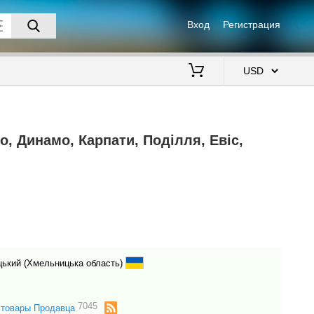
Вход
Регистрация
$
ро, Динамо, Карпати, Поділля, Евіс,
ький (Хмельницька область)
7045
 товары Продавца