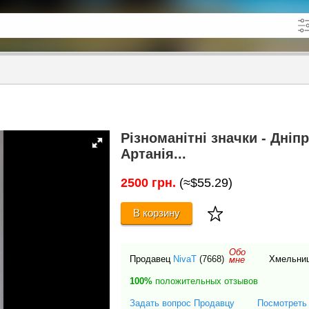
кже в описании
до
Різноманітні значки - Дніп
Артанія...
2500 грн.
(≈$55.29)
В корзину
Обо
Продавец
NivaT
(7668)
Хмельниц
мне
100%
положительных отзывов
Задать вопрос Продавцу
Посмотреть