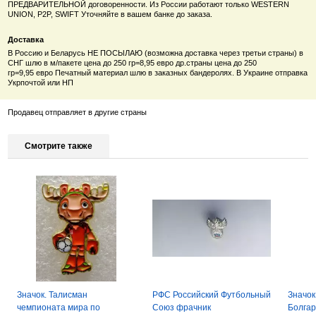
ПРЕДВАРИТЕЛЬНОЙ договоренности. Из России работают только
WESTERN
UNION, P2P, SWIFT Уточняйте в вашем банке до заказа.
Доставка
В Россию и Беларусь НЕ ПОСЫЛАЮ (возможна доставка через третьи страны) в
СНГ шлю в м/пакете цена до 250 гр=8,95 евро др.страны цена
до 250
гр=9
,95
евро
Печатный материал шлю в заказных бандеролях. В Украине отправка
Укрпочтой или НП
Продавец отправляет в другие страны
Смотрите также
Значок. Талисман
РФС Российский Футбольный
Значок
чемпионата мира по
Союз фрачник
Болгар