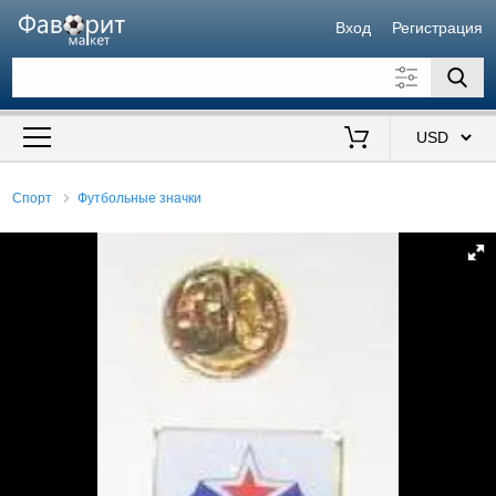
Вход
Регистрация
Искать также в описании
Цена от
до
$
Спорт
Футбольные значки
Продавец