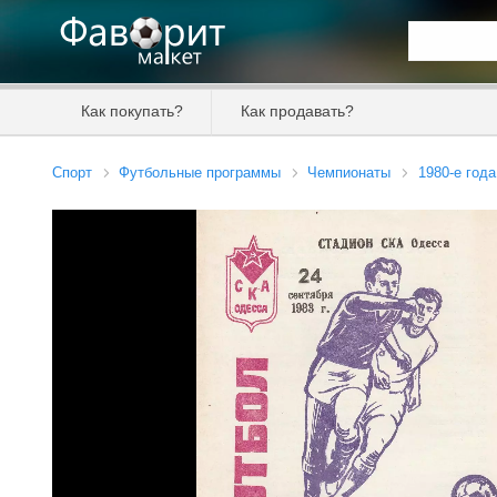
Искать та
Как покупать?
Как продавать?
Цена от
Спорт
Футбольные программы
Чемпионаты
1980-е года
Продавец