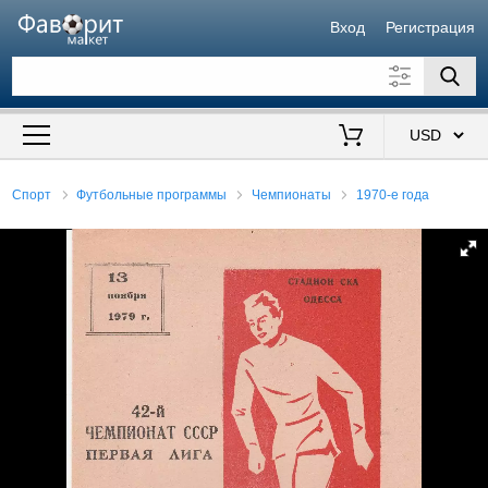
Вход
Регистрация
Искать также в описании
Цена от
до
$
Спорт
Футбольные программы
Чемпионаты
1970-е года
Продавец