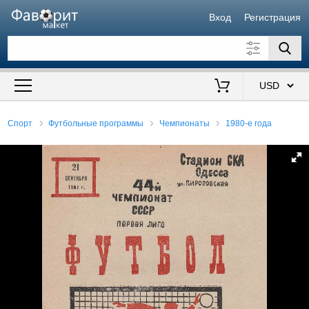
Вход
Регистрация
Искать также в описании
Цена от
до
$
Спорт
Футбольные программы
Чемпионаты
1980-е года
Продавец