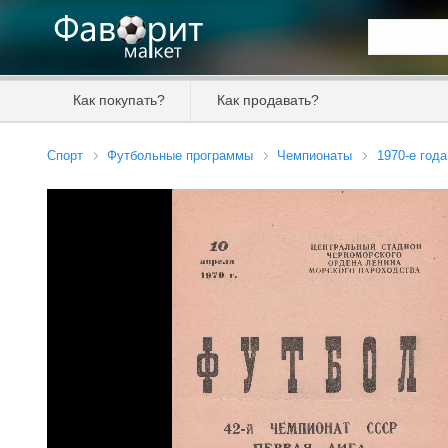
Искать та
Как покупать?
Как продавать?
Цена от
Спорт
Футбольные программы
Чемпионаты
1970-е года
Продавец