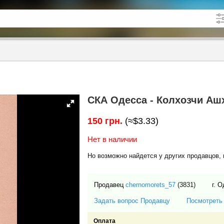
кже в описании
до
СКА Одесса - Колхозчи Ашх
150 грн.
(≈$3.33)
Нет в наличии
Но возможно найдется у других продавцов, 
Продавец
chernomorets_57
(3831)
г. 
Задать вопрос Продавцу
Посмотреть
Оплата