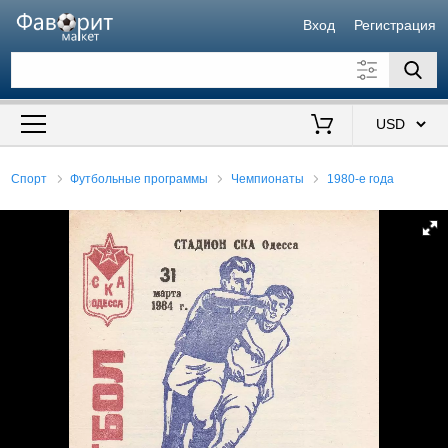
Вход
Регистрация
Искать также в описании
Цена от
до
$
Спорт
Футбольные программы
Чемпионаты
1980-е года
Продавец