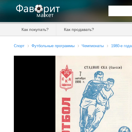
Искать та
Как покупать?
Как продавать?
Цена от
Спорт
Футбольные программы
Чемпионаты
1980-е года
Продавец