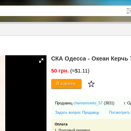
кже в описании
до
СКА Одесса - Океан Керчь 7
50 грн.
(≈$1.11)
В корзину
Продавец
chernomorets_57
(3831)
г. 
Задать вопрос Продавцу
Посмотреть
Оплата
1. Почтовый перевод.