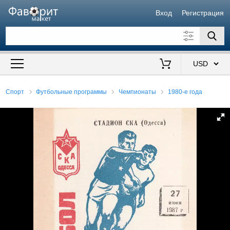
Вход
Регистрация
Искать также в описании
Цена от
до
$
Спорт
Футбольные программы
Чемпионаты
1980-е года
Продавец