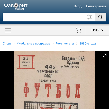
Вход
Регистрация
Искать также в описании
Цена от
до
$
Спорт
Футбольные программы
Чемпионаты
1980-е года
Продавец