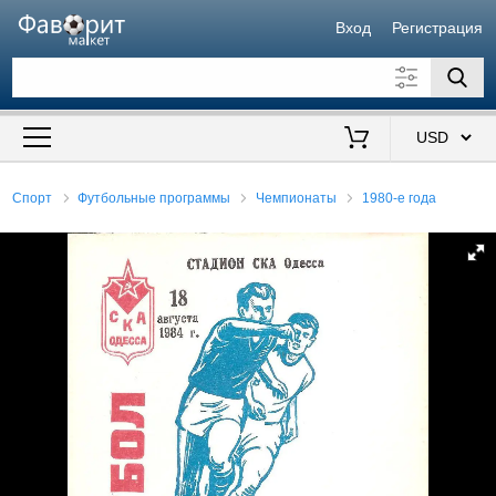
Вход
Регистрация
Искать также в описании
Цена от
до
$
Спорт
Футбольные программы
Чемпионаты
1980-е года
Продавец