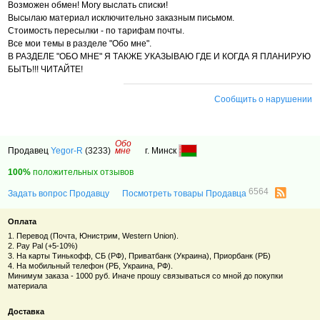
Возможен обмен! Могу выслать списки!
Высылаю материал исключительно заказным письмом.
Стоимость пересылки - по тарифам почты.
Все мои темы в разделе "Обо мне".
В РАЗДЕЛЕ "ОБО МНЕ" Я ТАКЖЕ УКАЗЫВАЮ ГДЕ И КОГДА Я ПЛАНИРУЮ
БЫТЬ!!! ЧИТАЙТЕ!
Сообщить о нарушении
Обо
Продавец
Yegor-R
(3233)
мне
г. Минск
100%
положительных отзывов
6564
Задать вопрос Продавцу
Посмотреть товары Продавца
Оплата
1. Перевод (Почта, Юнистрим, Western Union).
2. Pay Pal (+5-10%)
3. На карты Тинькофф, СБ (РФ), Приватбанк (Украина), Приорбанк (РБ)
4. На мобильный телефон (РБ, Украина, РФ).
Минимум заказа - 1000 руб. Иначе прошу связываться со мной до покупки
материала
Доставка