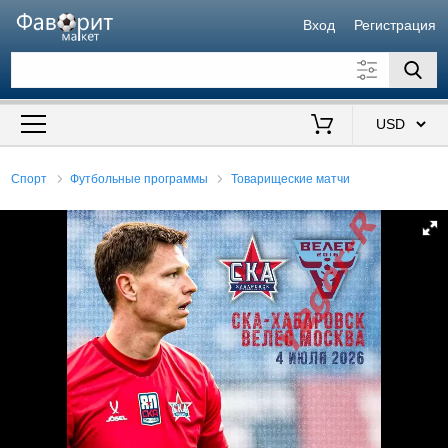
Вход
Регистрация
Искать также в описании
Цена от
до
$
Спорт
Футбольные программы
Товарищеские матчи
Продавец