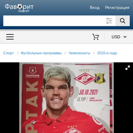
Вход
Регистрация
Искать также в описании
Цена от
до
$
Спорт
Футбольные программы
Чемпионаты
2020-е года
Продавец