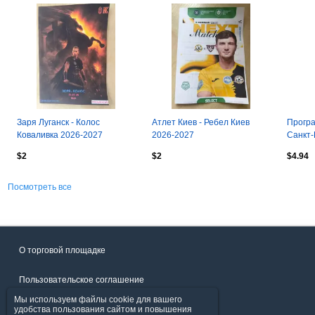
Заря Луганск - Колос
Атлет Киев - Ребел Киев
Програ
Коваливка 2026-2027
2026-2027
Санкт-
Красно
$2
$2
$4.94
Посмотреть все
О торговой площадке
Пользовательское соглашение
Мы используем файлы cookie для вашего
Политика конфиденциальности
удобства пользования сайтом и повышения