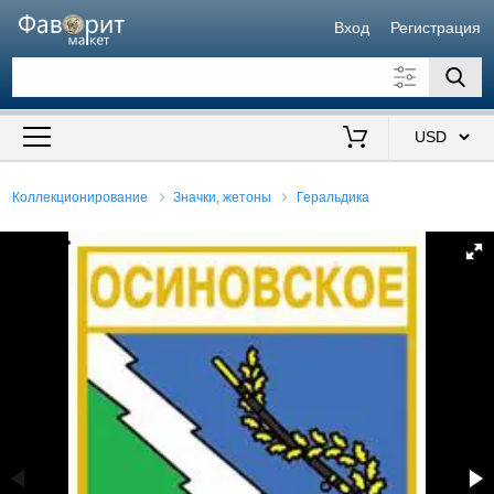
Вход
Регистрация
Искать также в описании
Цена от
до
$
Коллекционирование
Значки, жетоны
Геральдика
Продавец