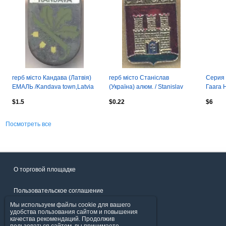
герб місто Кандава (Латвія)
герб місто Станіслав
Серия 
ЕМАЛЬ /Kandava town,Latvia
(Україна) алюм. / Stanislav
Гаага 
coat-of-arms enamel badge
city,Ukraine coat-of-arms
$1.5
$0.22
$6
badge
Посмотреть все
О торговой площадке
Пользовательское соглашение
Мы используем файлы cookie для вашего
Политика конфиденциальности
удобства пользования сайтом и повышения
качества рекомендаций. Продолжив