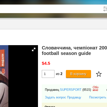
кже в описании
до
Словаччина, чемпіонат 200
football season guide
$4.5
из
2
В корзину
Обо
Продавец
SUPERSPORT
(8515)
мне
Задать вопрос Продавцу
Посмотреть