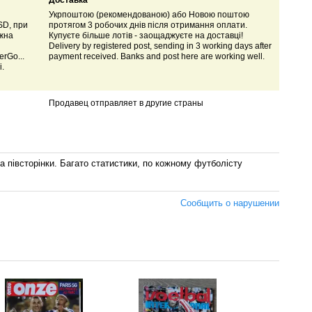
Доставка
Укрпоштою (рекомендованою) або Новою поштою
SD, при
протягом 3 робочих днів після отримання оплати.
ожна
Купуєте більше лотів - заощаджуєте на доставці!
Delivery by registered post, sending in 3 working days after
rGo...
payment received. Banks and post here are working well.
і.
Продавец отправляет в другие страны
а півсторінки. Багато статистики, по кожному футболісту
Сообщить о нарушении