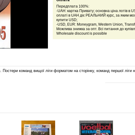
Оплата
Передплата 100%:
-UAH: картка Привату; основна ціна лотів в U
оплаті в UAH діє РЕАЛЬНИЙ курс, за яким м
купити USD;
-USD, EUR: Moneygram, Western Union, Transfe
Можлива знижка за опт. Всі питання до купівл
Wholesale discount is possible
 Постери команд вищої ліги форматом на сторінку, команд першої ліги н