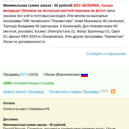
Минимальная сумма заказа - 50 рублей!
БЕЗ ОБЛОЖКИ, только
вкладыш! Обложка на несколько матчей показана на фото!
Цена
указана без учёта почтовых расходов. Или меняю на выездные
программы ПФК лискинского "Локомотива": Анжи Махачкала 96 (зеленая);
Торпедо Владимир 99 (авторская, А.Кучинский); Дон Новомосковск 99
(желтая, розовая); Космос Электросталь 01; Фабус Бронницы 01; Орел
02; финал ЛФЛ-2004 в г.Лазаревское. Или другие программы "Локомотив"
Лиски по договоренности.
Сообщить о нарушении
Продавец
EVT
(1828)
г.Лиски (Воронежская)
100%
положительных отзывов
1494
Задать вопрос Продавцу
Посмотреть товары Продавца
Оплата
Оплата на карту Сбербанка РФ.
Доставка
Минимальная сумма заказа - 50 рублей.
Почтой России. Стоимость доставки в соответствии тарифам почты. После