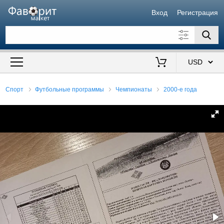
Вход
Регистрация
Искать также в описании
Цена от
до
$
Спорт
Футбольные программы
Чемпионаты
2000-е года
Продавец