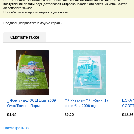
поступления оплаты осуществляется отправка, после чего заказчик извещается
об отправке заказа.
Просьба, все вопросы задавать до заказа.
Продавец отправляет в другие страны
Смотрите также
_ Фортуна-ДЮСШ Екат 2009
ФК Рязань - ФК Губкин. 17
ЦСКА 
Омск Тюмень Пермь
сентября 2008 год
СОВЕТ
Челябинск Самара Уфа
30.06.
$4.08
$0.22
$12.26
Бузулук женщины
Посмотреть все