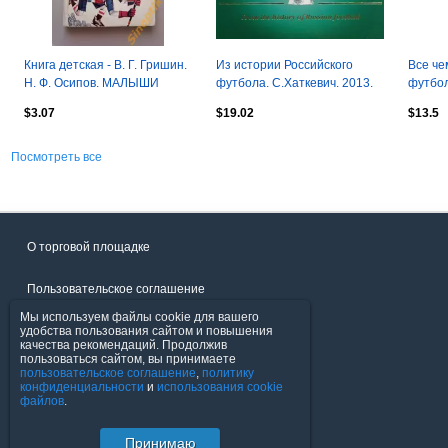
Книга детская - В. Г. Гришин.
Из истории Российского
Все че
Н. Ф. Осипов. МАЛЫШИ
футбола. С.Хаткевич. 2013.
футбол
ОТКРЫВАЮТ СПОРТ. 1978 г.
512 стр. КОЛЛЕКЦИОННОЕ
А.Смол
$3.07
$19.02
$13.5
ИЗДАНИЕ
стр.
Посмотреть все
О торговой площадке
Пользовательское соглашение
Мы используем файлы cookie для вашего
Политика конфиденциальности
удобства пользования сайтом и повышения
качества рекомендаций. Продолжив
пользоваться сайтом, вы принимаете
Продавцы
пользовательское соглашение
,
политику
конфиденциальности
и
использования cookie
файлов
.
Помощь & Служба поддержки
Принимаю