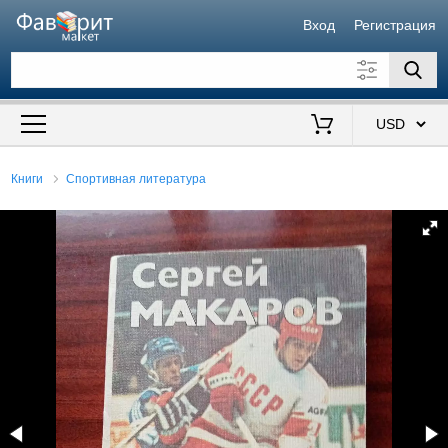
Вход
Регистрация
Искать также в описании
Цена от
до
$
Книги
Спортивная литература
Продавец