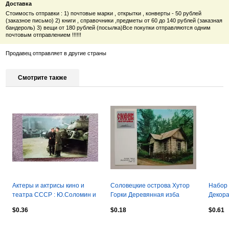
Доставка
Стоимость отправки : 1) почтовые марки , открытки , конверты - 50 рублей
(заказное письмо) 2) книги , справочники ,предметы от 60 до 140 рублей (заказная
бандероль) 3) вещи от 180 рублей (посылка)Все покупки отправляются одним
почтовым отправлением !!!!!!
Продавец отправляет в другие страны
Смотрите также
Актеры и актрисы кино и
Соловецкие острова Хутор
Набор 
театра СССР : Ю.Соломин и
Горки Деревянная изба
Декора
Е. Лебедев 1975 г. кадр
верные
$0.36
$0.18
$0.61
фильма