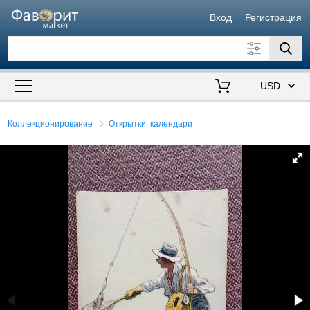
Вход
Регистрация
Искать также в описании
Цена от
до
$
Коллекционирование
Открытки, календари
Продавец