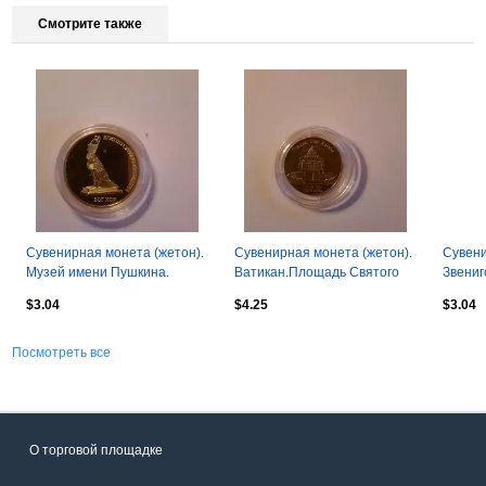
Смотрите также
Сувенирная монета (жетон).
Сувенирная монета (жетон).
Сувени
Музей имени Пушкина.
Ватикан.Площадь Святого
Звениг
Египетская коллекция.
Петра.Папа Римский
Городк
$3.04
$4.25
$3.04
Франческо.
Посмотреть все
О торговой площадке