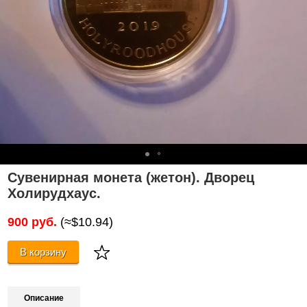
Сувенирная монета (жетон). Дворец
Холирудхаус.
900 руб.
(≈$10.94)
В корзину
Описание