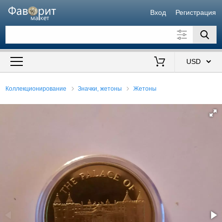
Вход
Регистрация
Искать также в описании
Цена от
до
$
Коллекционирование
Значки, жетоны
Жетоны
Продавец