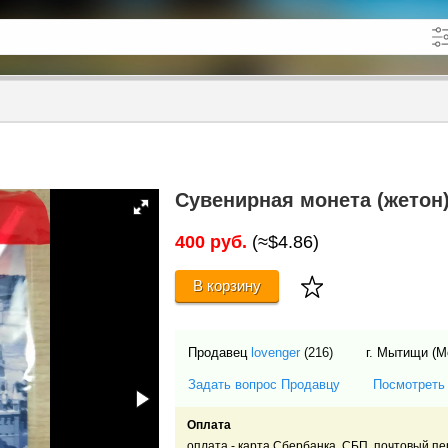
кже в описании
до
Сувенирная монета (жетон)
400 руб.
(≈$4.86)
В корзину
Продавец
lovenger
(216)
г. Мытищи (М
Задать вопрос Продавцу
Посмотреть
Оплата
оплата - карта Сбербанка, СБП, почтовый пе