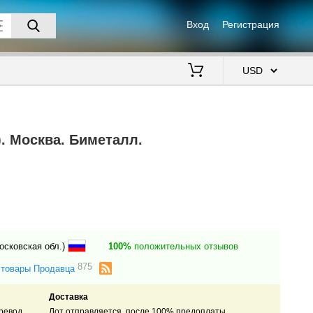
Вход
Регистрация
$
. Москва. Биметалл.
осковская обл.)
100%
положительных отзывов
875
 товары Продавца
Доставка
ревод,
Лот отправляется после 100% предоплаты.