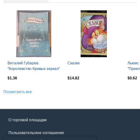
Виталий Губарев.
Сказки
Льюис
"Королевство Кривых зеркал"
"Прикл
стране
$1.36
$14.82
$0.62
1992 в
Посмотреть все
О торговой площадке
Пользовательское соглашение