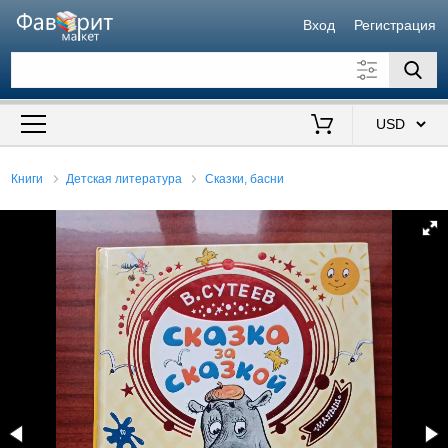
Вход
Регистрация
Искать также в описании
Цена от
до
$
Книги
Детская литература
Сказки, басни
Продавец