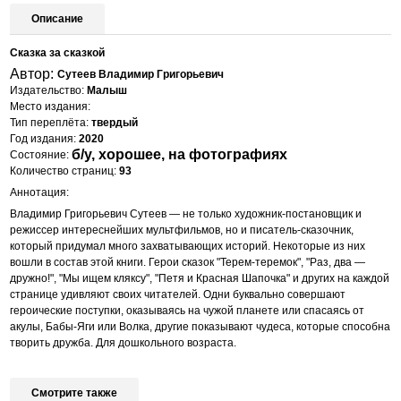
Описание
Сказка за сказкой
Автор:
Сутеев Владимир Григорьевич
Издательство:
Малыш
Место издания:
Тип переплёта:
твердый
Год издания:
2020
б/у, хорошее, на фотографиях
Состояние:
Количество страниц:
93
Аннотация:
Владимир Григорьевич Сутеев — не только художник-постановщик и
режиссер интереснейших мультфильмов, но и писатель-сказочник,
который придумал много захватывающих историй. Некоторые из них
вошли в состав этой книги. Герои сказок "Терем-теремок", "Раз, два —
дружно!", "Мы ищем кляксу", "Петя и Красная Шапочка" и других на каждой
странице удивляют своих читателей. Одни буквально совершают
героические поступки, оказываясь на чужой планете или спасаясь от
акулы, Бабы-Яги или Волка, другие показывают чудеса, которые способна
творить дружба. Для дошкольного возраста.
Смотрите также