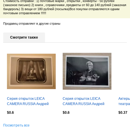
Стоимость отправки : 1) почтовые марки , открытки , конверты - 50 рублей
(заказное письмо) 2) книги , справочники ,предметы от 60 до 140 рублей (заказная
бандероль) 3) вещи от 180 рублей (посылка)Все покупки отправляются одним
почтовым отправлением !!!!!!
Продавец отправляет в другие страны
Смотрите также
Серия открыток LEICA
Серия открыток LEICA
Актеры
CAMERA RUSSIA Андрей
CAMERA RUSSIA Андрей
театра
Гордасевич Ограниченный
Гордасевич Ограниченный
Е. Кор
$0.6
$0.6
$0.37
тираж. 9
тираж. 3
Посмотреть все