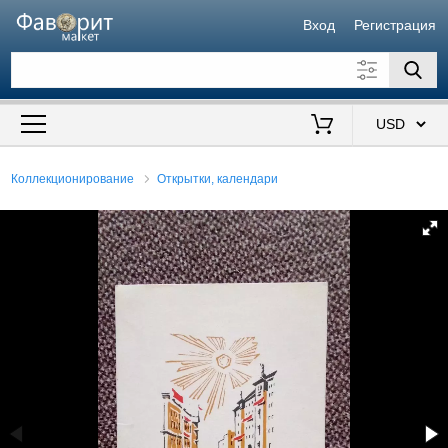
Вход
Регистрация
Искать также в описании
Цена от
до
$
Коллекционирование
Открытки, календари
Продавец