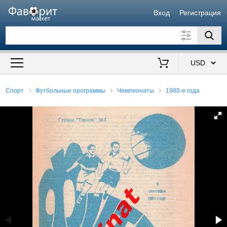
Вход
Регистрация
Искать также в описании
Цена от
до
$
Спорт
Футбольные программы
Чемпионаты
1980-е года
Продавец