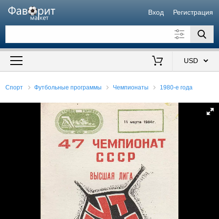
Вход
Регистрация
Искать также в описании
Цена от
до
$
Спорт
Футбольные программы
Чемпионаты
1980-е года
Продавец