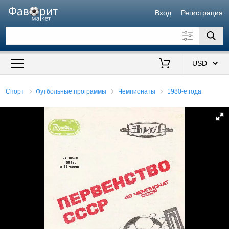
Вход
Регистрация
Искать также в описании
Цена от
до
$
Спорт
Футбольные программы
Чемпионаты
1980-е года
Продавец