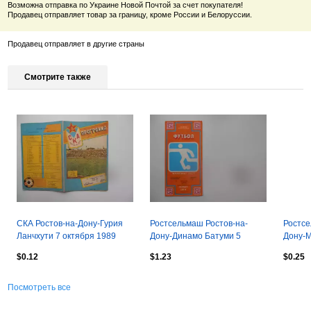
Возможна отправка по Украине Новой Почтой за счет покупателя!
Продавец отправляет товар за границу, кроме России и Белоруссии.
Продавец отправляет в другие страны
Смотрите также
СКА Ростов-на-Дону-Гурия
Ростсельмаш Ростов-на-
Ростсе
Ланчхути 7 октября 1989
Дону-Динамо Батуми 5
Дону-М
ноября 1989 + отчет
17 окт
$0.12
$1.23
$0.25
закрытие сезона
Посмотреть все