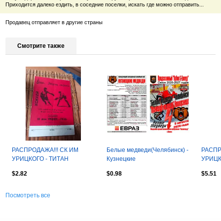
Приходится далеко ездить, в соседние поселки, искать где можно отправить...
Продавец отправляет в другие страны
Смотрите также
РАСПРОДАЖА!!! СК ИМ
Белые медведи(Челябинск) -
РАСПР
УРИЦКОГО - ТИТАН
Кузнецкие
УРИЦК
БЕРЕЗНИКИ 8/9.11.1975
медведи(Новокузнецк) - 2026
УХТА 3
$2.82
$0.98
$5.51
- G-Energy
Посмотреть все