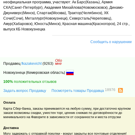
неофициальная программа, участвуют: Ак Барс(Казань), Армия
СКА(Санкт-Петербург), Академия Михайлова(Новомосковск), Динамо-
Джуниверс
(Минск), Спартак(Москва), Трактор(Челябинск),
ХК
Сочи(Сочи), Металлург(Новокузнецк
), Северсталь(Череповец),
Амур(Хабаровск), Юность(Минск), Красная машина(Красногорск), 24 стр.,
выпуск КБ Новокузнецка
Сообщить о нарушении
Обо
Продавец
fkazakevicht
(9263)
мне
Новокузнецк (Кемеровская область)
100%
положительных отзывов
18976
Задать вопрос Продавцу
Посмотреть товары Продавца
Оплата
Карта Сбер-банка, заказы принимаются на любую сумму, при достаточно крупном
заказе возможны скидки, уместен торг, ценник снижаю по договорённости до
минимального на Фаворите в зависимости от сохранности и места отгрузки
Доставка
Могу задержать с отправкой покупки - вокруг закрыты все почтовые отделения!