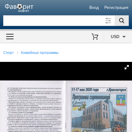
Вход
Регистрация
Искать также в описании
Цена от
до
$
Спорт
Хоккейные программы
Продавец