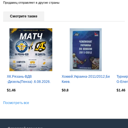
Продавец отправляет в другие страны
Смотрите также
ХК.Рязань-ВДВ
Хоккей.Украина-2011/2012,Беркут
Турнир
-Дизель(Пенза) .6.08.2026.
Киев.
G-Ener
Товарищеский матч
$1.46
$0.8
$1.46
Посмотреть все