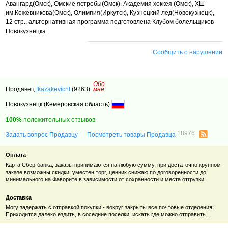
Авангард(Омск), Омские ястребы(Омск), Академия хоккея (Омск), ХШ
им.Кожевникова(Омск), Олимпия(Иркутск), Кузнецкий лед(Новокузнецк),
12 стр.,
альтернативная программа подготовлена Клубом болельщиков
Новокузнецка
Сообщить о нарушении
Обо
Продавец
fkazakevicht
(9263)
мне
Новокузнецк (Кемеровская область)
100%
положительных отзывов
18976
Задать вопрос Продавцу
Посмотреть товары Продавца
Оплата
Карта Сбер-банка, заказы принимаются на любую сумму, при достаточно крупном
заказе возможны скидки, уместен торг, ценник снижаю по договорённости до
минимального на Фаворите в зависимости от сохранности и места отгрузки
Доставка
Могу задержать с отправкой покупки - вокруг закрыты все почтовые отделения!
Приходится далеко ездить, в соседние поселки, искать где можно отправить...