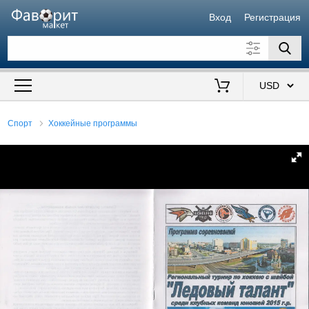
Вход
Регистрация
Искать также в описании
Цена от
до
$
Спорт
Хоккейные программы
Продавец