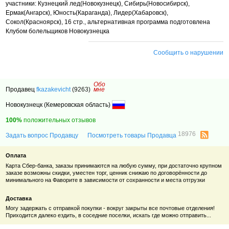
участники: Кузнецкий лед(Новокузнецк), Сибирь(Новосибирск),
Ермак(Ангарск), Юность(Караганда), Лидер(Хабаровск),
Сокол(Красноярск), 16 стр.,
альтернативная программа подготовлена
Клубом болельщиков Новокузнецка
Сообщить о нарушении
Обо
Продавец
fkazakevicht
(9263)
мне
Новокузнецк (Кемеровская область)
100%
положительных отзывов
18976
Задать вопрос Продавцу
Посмотреть товары Продавца
Оплата
Карта Сбер-банка, заказы принимаются на любую сумму, при достаточно крупном
заказе возможны скидки, уместен торг, ценник снижаю по договорённости до
минимального на Фаворите в зависимости от сохранности и места отгрузки
Доставка
Могу задержать с отправкой покупки - вокруг закрыты все почтовые отделения!
Приходится далеко ездить, в соседние поселки, искать где можно отправить...