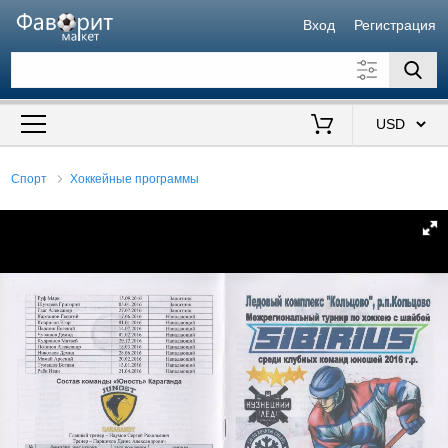
Вход
Регистрация
Искать также в описании
Цена от
до
$
Спорт
Хоккейные программы
Продавец