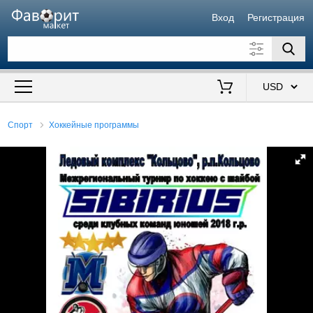
Вход
Регистрация
Искать также в описании
Цена от
до
$
Спорт
Хоккейные программы
Продавец