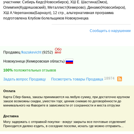
участники: Сибирь Кидс(Новосибирск), ХШ Е. Шастина(Омск),
Олимпия(Кудряшовский), Металлист(Кемерово), Динамо(Новосибирск),
ХШ А.Черепанова(Барнаул), 12 стр.,
альтернативная программа
подготовлена Клубом болельщиков Новокузнецка
Сообщить о нарушении
Обо
Продавец
fkazakevicht
(9252)
мне
Новокузнецк (Кемеровская область)
100%
положительных отзывов
18974
Задать вопрос Продавцу
Посмотреть товары Продавца
Оплата
Карта Сбер-банка, заказы принимаются на любую сумму, при достаточно крупном
заказе возможны скидки, уместен торг, ценник снижаю по договорённости до
минимального на Фаворите в зависимости от сохранности и места отгрузки
Доставка
Могу задержать с отправкой покупки - вокруг закрыты все почтовые отделения!
Приходится далеко ездить, в соседние поселки, искать где можно отправить...