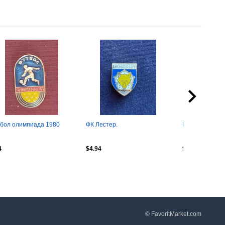
бол олимпиада 1980
ФК Лестер.
Шахтёр.
4
$4.94
$5.56
© FavoritMarket.com