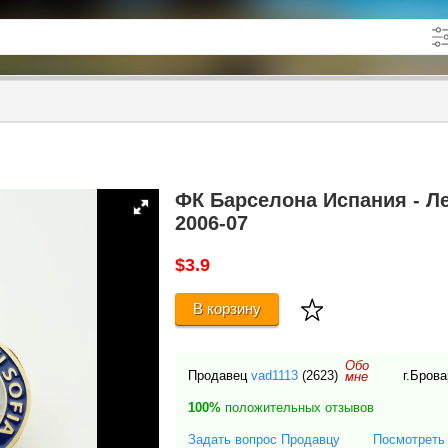
кже в описании
до
ФК Барселона Испания - Л
2006-07
$3.9
В корзину
Обо
Продавец
vad1113
(2623)
г.Бров
мне
100%
положительных отзывов
Задать вопрос Продавцу
Посмотреть