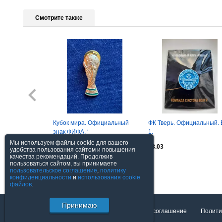
Смотрите также
Кубок мира. Официальный
ФК Тверь. Официальный. 
знак ФИФА. ‘
1.
Мы используем файлы cookie для вашего
$3.7
$8.03
удобства пользования сайтом и повышения
качества рекомендаций. Продолжив
пользоваться сайтом, вы принимаете
Посмотреть все
пользовательское соглашение
,
политику
конфиденциальности
и
использования cookie
файлов
.
Принимаю
О торговой площадке
Пользовательское соглашение
Полити