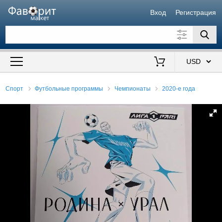
Вход
Регистрация
Искать также в описании
Цена от
до
$
Спорт
Футбольные программы
Чемпионаты
2020-е года
Продавец