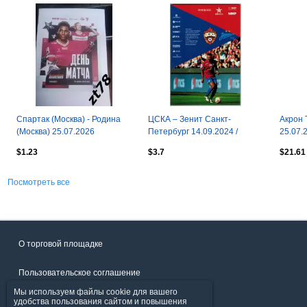
Спартак (Москва) - Родина
ЦСКА – Зенит Санкт-
Акрон 
(Москва) 25.07.2026
Петербург 14.09.2024 /
25.07.
Мойзес Барбоза
офици
$1.23
$3.7
$21.61
Посмотреть все
О торговой площадке
Пользовательское соглашение
Мы используем файлы cookie для вашего
Политика конфиденциальности
удобства пользования сайтом и повышения