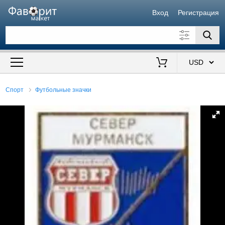
Вход
Регистрация
Искать также в описании
Цена от
до
$
Спорт
Футбольные значки
Продавец