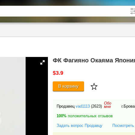
кже в описании
до
ФК Фагияно Окаяма Япони
$3.9
В корзину
Обо
Продавец
vad1113
(2623)
г.Бров
мне
100%
положительных отзывов
Задать вопрос Продавцу
Посмотреть