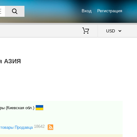
Вход
Регистрация
$
я АЗИЯ
ары (Киевская обл.)
18642
 товары Продавца