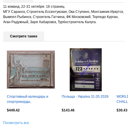
11 команд, 22-31 октября. 16 страниц.
МГУ Саранск, Строитель Ессентукская, Ока Ступино, Монтажник Иркутск,
Вымпел Рыбинск, Строитель Гатчина, ФК Московский, Торпедо Курган,
Аган Радужный, Заря Хабаровск, Турбостроитель Калуга.
Смотрите также
Спортивный календарь и
Польща - Україна 31.05.2026
WORLD
спортрекорды,
CHALLE
Саратов-1938, футбол,
2006 г
$449.42
$143.46
$30.43
баскетбол и др.
Посмотреть все