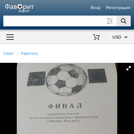
Вход
Регистрация
Искать также в описании
Цена от
до
$
Спорт
Раритеты
Продавец