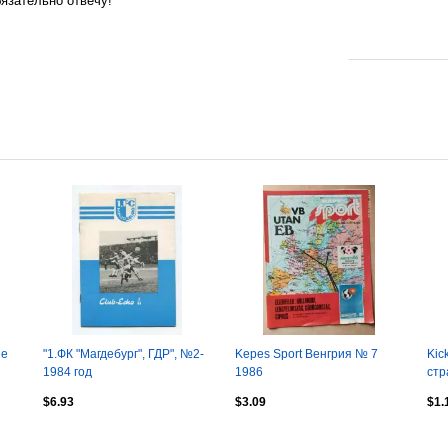
язательно отвечу!
ue
"1.ФК "Магдебург", ГДР", №2-
Kepes Sport Венгрия № 7
Kic
1984 год
1986
стр
$6.93
$3.09
$1.