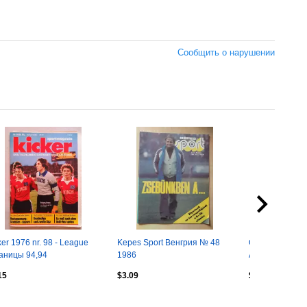
Сообщить о нарушении
ker 1976 nr. 98 - League
Kepes Sport Венгрия № 48
Официальный
аницы 94,94
1986
Английской Ас
Футбола, 100 
15
$3.09
$25.4
1963 год