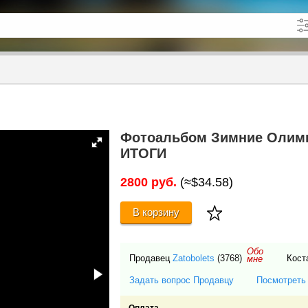
кже в описании
до
Фотоальбом Зимние Олимп
ИТОГИ
2800 руб.
(≈$34.58)
В корзину
Обо
Продавец
Zatobolets
(3768)
Кост
мне
Задать вопрос Продавцу
Посмотреть