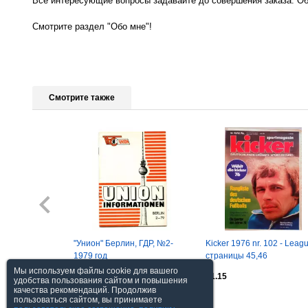
Все интересующие вопросы задавайте до совершения заказа. Об
Смотрите раздел "Обо мне"!
Смотрите также
"Унион" Берлин, ГДР, №2-
Kicker 1976 nr. 102 - Leag
1979 год
страницы 45,46
Мы используем файлы cookie для вашего
$9.24
$1.15
удобства пользования сайтом и повышения
качества рекомендаций. Продолжив
пользоваться сайтом, вы принимаете
Посмотреть все