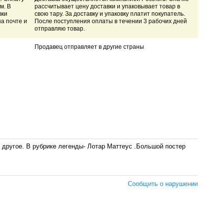
м. В
рассчитывает цену доставки и упаковывает товар в
вки
свою тару. За доставку и упаковку платит покупатель.
на почте и
После поступления оплаты в течении 3 рабочих дней
отправляю товар.
Продавец отправляет в другие страны
е другое. В рубрике легенды- Лотар Маттеус .Большой постер
Сообщить о нарушении