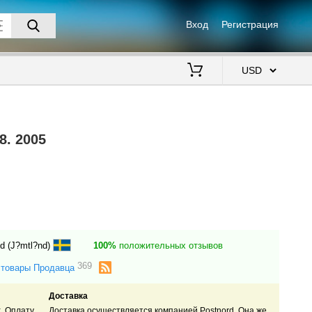
Вход
Регистрация
$
8. 2005
d (J?mtl?nd)
100%
положительных отзывов
369
 товары Продавца
Доставка
k. Оплату
Доставка осуществляется компанией Postnord. Она же