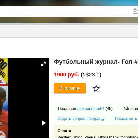
кже в описании
до
Футбольный журнал- Гол #
1900 руб.
(≈$23.1)
В корзину
Продавец
alexponomar61
(45)
?stersun
Задать вопрос Продавцу
Посмотреть
Оплата
Western Union, PayPal, Ukrgasbank, monoban