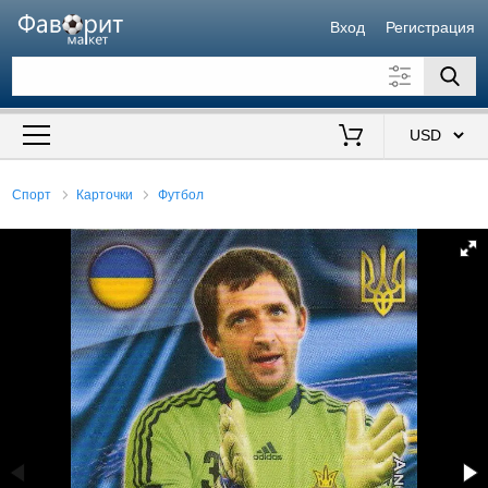
Вход
Регистрация
Искать также в описании
Цена от
до
$
Спорт
Карточки
Футбол
Продавец