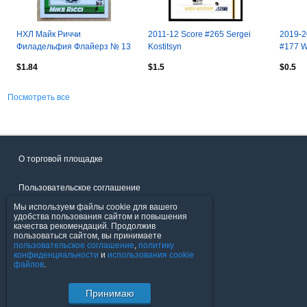
НХЛ Майк Риччи
2011-12 Score #265 Sergei
2019-2
Филадельфия Флайерз № 13
Kostitsyn
#177 
$1.84
$1.5
$0.5
Посмотреть все
О торговой площадке
Пользовательское соглашение
Мы используем файлы cookie для вашего
Политика конфиденциальности
удобства пользования сайтом и повышения
качества рекомендаций. Продолжив
пользоваться сайтом, вы принимаете
Продавцы
пользовательское соглашение
,
политику
конфиденциальности
и
использования cookie
файлов
.
Помощь & Служба поддержки
Принимаю
© FavoritMarket.com