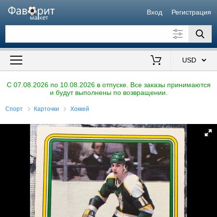
Вход
Регистрация
Искать также в описании
Цена от
до
$
C 07.08.2026 по 10.08.2026 в отпуске. Все заказы принимаются
и будут выполнены по возвращении.
Продавец
Спорт
Карточки
Хоккей