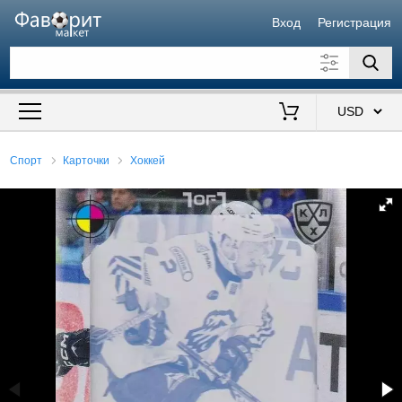
Вход
Регистрация
Искать также в описании
Цена от
до
$
Спорт
Карточки
Хоккей
Продавец