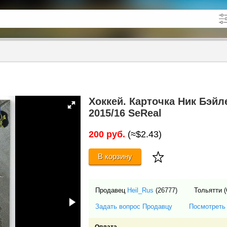
кже в описании
до
Хоккей. Карточка Ник Бэйл
2015/16 SeReal
200 руб.
(≈$2.43)
В корзину
Продавец
Heil_Rus
(26777)
Тольятти 
Задать вопрос Продавцу
Посмотреть