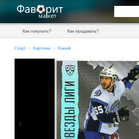
Искать та
Как покупать?
Как продавать?
Цена от
Спорт
Карточки
Хоккей
Продавец