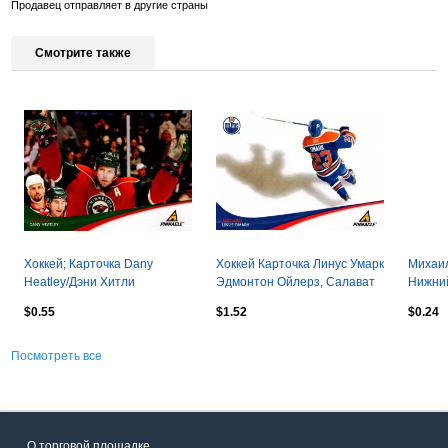
Продавец отправляет в другие страны
Смотрите также
Хоккей; Карточка Dany
Хоккей Карточка Линус Умарк
Михаи
Heatley/Дэни Хитли
Эдмонтон Ойлерз, Салават
Нижний
Minnesota Wild/Миннесота
Юлаев/Динамо Москва НХЛ/
Карточ
$0.55
$1.52
$0.24
Уайлд НХЛ/NHL
КХЛ
Посмотреть все
О торговой площадке