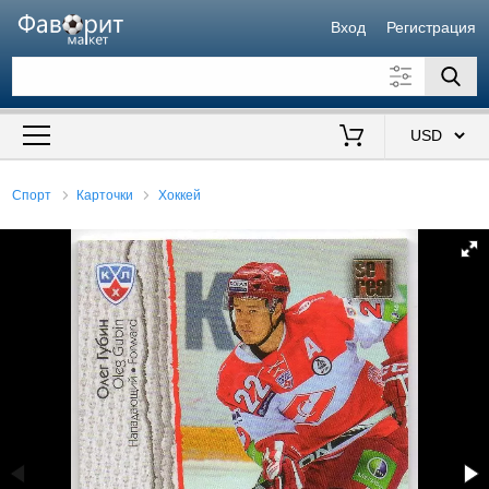
Вход
Регистрация
Искать также в описании
Цена от
до
$
Спорт
Карточки
Хоккей
Продавец